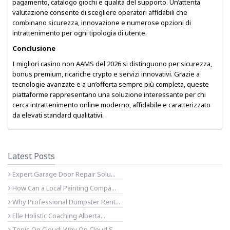
pagamento, catalogo giochi e qualità del supporto. Un’attenta
valutazione consente di scegliere operatori affidabili che
combinano sicurezza, innovazione e numerose opzioni di
intrattenimento per ogni tipologia di utente.
Conclusione
I migliori casino non AAMS del 2026 si distinguono per sicurezza,
bonus premium, ricariche crypto e servizi innovativi. Grazie a
tecnologie avanzate e a un’offerta sempre più completa, queste
piattaforme rappresentano una soluzione interessante per chi
cerca intrattenimento online moderno, affidabile e caratterizzato
da elevati standard qualitativi.
Latest Posts
Expert Garage Door Repair Solu...
How Can a Local Painting Compa...
Why Professional Dumpster Rent...
Elle Holistic Coaching Alberta...
Tenis On Cloud: Why On Cloud S...