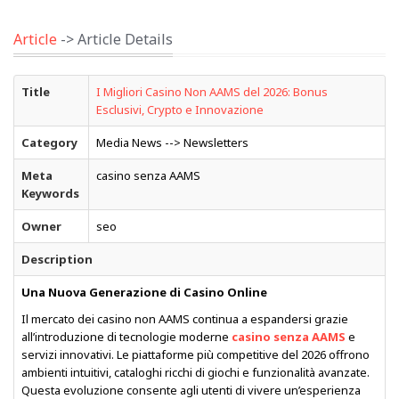
Article
-> Article Details
Title
I Migliori Casino Non AAMS del 2026: Bonus
Esclusivi, Crypto e Innovazione
Category
Media News --> Newsletters
Meta
casino senza AAMS
Keywords
Owner
seo
Description
Una Nuova Generazione di Casino Online
Il mercato dei casino non AAMS continua a espandersi grazie
all’introduzione di tecnologie moderne
casino senza AAMS
e
servizi innovativi. Le piattaforme più competitive del 2026 offrono
ambienti intuitivi, cataloghi ricchi di giochi e funzionalità avanzate.
Questa evoluzione consente agli utenti di vivere un’esperienza