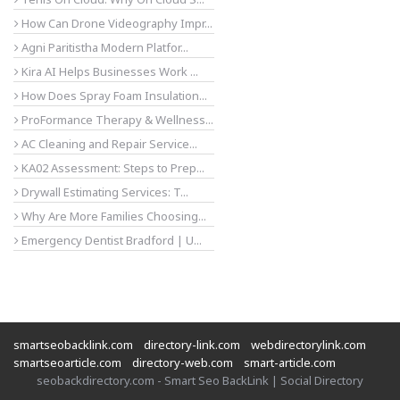
How Can Drone Videography Impr...
Agni Paritistha Modern Platfor...
Kira AI Helps Businesses Work ...
How Does Spray Foam Insulation...
ProFormance Therapy & Wellness...
AC Cleaning and Repair Service...
KA02 Assessment: Steps to Prep...
Drywall Estimating Services: T...
Why Are More Families Choosing...
Emergency Dentist Bradford | U...
smartseobacklink.com
directory-link.com
webdirectorylink.com
smartseoarticle.com
directory-web.com
smart-article.com
seobackdirectory.com - Smart Seo BackLink | Social Directory