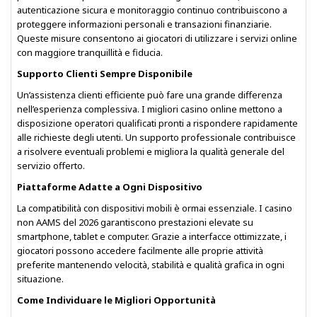
autenticazione sicura e monitoraggio continuo contribuiscono a
proteggere informazioni personali e transazioni finanziarie.
Queste misure consentono ai giocatori di utilizzare i servizi online
con maggiore tranquillità e fiducia.
Supporto Clienti Sempre Disponibile
Un’assistenza clienti efficiente può fare una grande differenza
nell’esperienza complessiva. I migliori casino online mettono a
disposizione operatori qualificati pronti a rispondere rapidamente
alle richieste degli utenti. Un supporto professionale contribuisce
a risolvere eventuali problemi e migliora la qualità generale del
servizio offerto.
Piattaforme Adatte a Ogni Dispositivo
La compatibilità con dispositivi mobili è ormai essenziale. I casino
non AAMS del 2026 garantiscono prestazioni elevate su
smartphone, tablet e computer. Grazie a interfacce ottimizzate, i
giocatori possono accedere facilmente alle proprie attività
preferite mantenendo velocità, stabilità e qualità grafica in ogni
situazione.
Come Individuare le Migliori Opportunità