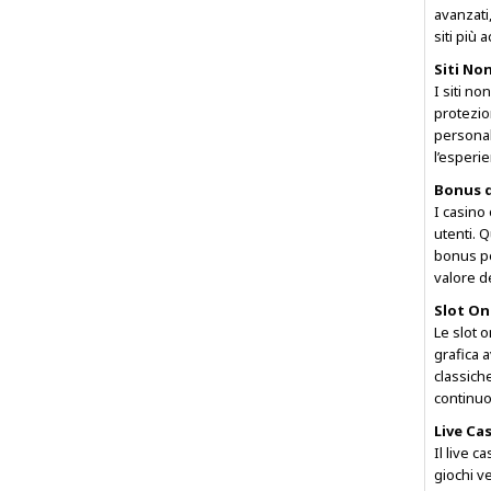
avanzati
siti più 
Siti Non
I siti no
protezio
personal
l’esperie
Bonus d
I casino
utenti. Q
bonus pe
valore de
Slot On
Le slot o
grafica 
classich
continuo
Live Ca
Il live 
giochi v