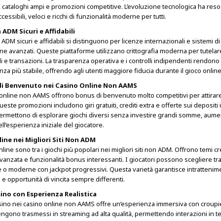
, cataloghi ampi e promozioni competitive. L’evoluzione tecnologica ha reso
accessibili, veloci e ricchi di funzionalità moderne per tutti.
 ADM Sicuri e Affidabili
n ADM sicuri e affidabili si distinguono per licenze internazionali e sistemi di
ne avanzati. Queste piattaforme utilizzano crittografia moderna per tutelar
i e transazioni. La trasparenza operativa e i controlli indipendenti rendono
nza più stabile, offrendo agli utenti maggiore fiducia durante il gioco online
i Benvenuto nei Casino Online Non AAMS
 online non AAMS offrono bonus di benvenuto molto competitivi per attirar
ueste promozioni includono giri gratuiti, crediti extra e offerte sui depositi in
rmettono di esplorare giochi diversi senza investire grandi somme, aume
ll’esperienza iniziale del giocatore.
line nei Migliori Siti Non ADM
nline sono tra i giochi più popolari nei migliori siti non ADM. Offrono temi cre
avanzata e funzionalità bonus interessanti. I giocatori possono scegliere tra
e o moderne con jackpot progressivi. Questa varietà garantisce intrattenim
 e opportunità di vincita sempre differenti.
sino con Esperienza Realistica
casino nei casino online non AAMS offre un’esperienza immersiva con croupier
engono trasmessi in streaming ad alta qualità, permettendo interazioni in 