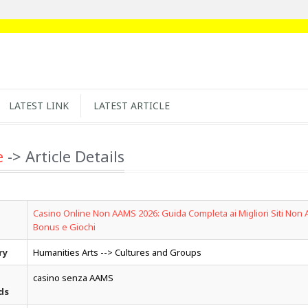
LATEST LINK
LATEST ARTICLE
e
-> Article Details
Casino Online Non AAMS 2026: Guida Completa ai Migliori Siti Non
Bonus e Giochi
ry
Humanities Arts --> Cultures and Groups
casino senza AAMS
ds