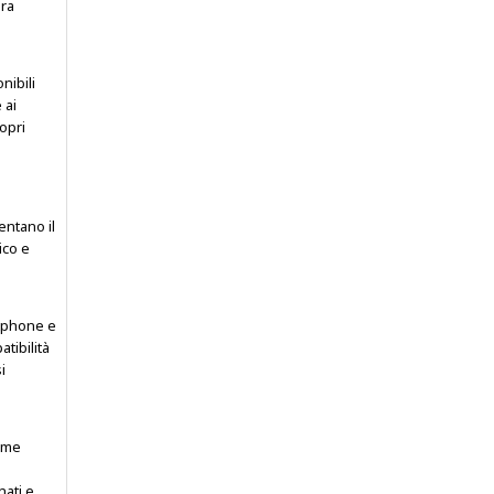
era
nibili
 ai
opri
entano il
ico e
rtphone e
tibilità
i
orme
nati e