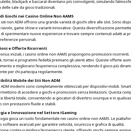
oulette, blackjack e baccarat diventano più coinvolgenti, simulando l’atmosf
 delle sale da gioco tradizionali.
 di Giochi nei Casino Online Non AAMS
i siti non ADM offrono una grande varietà di giochi oltre alle slot. Sono dispo
a tavolo, game show e varianti innovative. Questa diversificazione permette
i di sperimentare nuove esperienze e trovare sempre contenuti adatti ai pr
preferenze personali.
oni e Offerte Ricorrenti
 bonus iniziali, i casino online non AAMS propongono promozioni ricorrenti.
, tornei e programmi fedeltà premiano gli utenti attivi. Queste offerte aum
imento e migliorano l’esperienza complessiva, rendendo il gioco più dinam
nte per chi partecipa regolarmente.
bilità Mobile dei Siti Non ADM
on ADM moderni sono completamente ottimizzati per dispositivi mobili. Sma
ermettono di accedere a giochi e promozioni senza limitazioni. Questa compa
e libertà totale, consentendo ai giocatori di divertirsi ovunque e in qualsias
con prestazioni fluide e stabili.
gia e Innovazione nel Settore iGaming
logia gioca un ruolo fondamentale nei casino online non AAMS. Le piattaf
o software avanzati per garantire velocità, sicurezza e grafica di qualità.
zione continua migliora l’esperienza utente, offrendo giochi sempre aggior