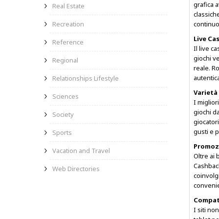
grafica 
Real Estate
classich
Recreation
continuo
Live Ca
Reference
Il live 
giochi v
Regional
reale. R
autentica
Relationships Lifestyle
Varietà
Sciences
I miglior
giochi d
Society
giocator
gusti e 
Sports
Promozi
Vacation and Travel
Oltre ai
Cashback
Web Directories
coinvolg
convenie
Compati
I siti n