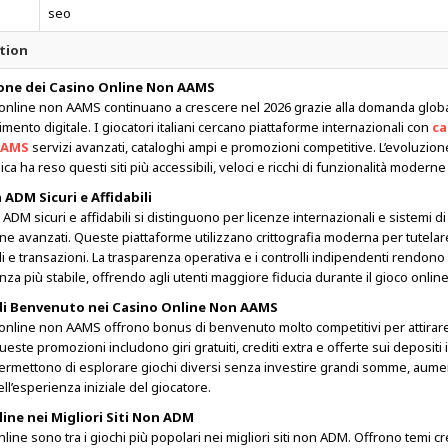
seo
tion
one dei Casino Online Non AAMS
 online non AAMS continuano a crescere nel 2026 grazie alla domanda globa
imento digitale. I giocatori italiani cercano piattaforme internazionali con
ca
AAMS
servizi avanzati, cataloghi ampi e promozioni competitive. L’evoluzion
ca ha reso questi siti più accessibili, veloci e ricchi di funzionalità moderne 
 ADM Sicuri e Affidabili
n ADM sicuri e affidabili si distinguono per licenze internazionali e sistemi di
ne avanzati. Queste piattaforme utilizzano crittografia moderna per tutelar
i e transazioni. La trasparenza operativa e i controlli indipendenti rendono
nza più stabile, offrendo agli utenti maggiore fiducia durante il gioco online
i Benvenuto nei Casino Online Non AAMS
 online non AAMS offrono bonus di benvenuto molto competitivi per attirar
ueste promozioni includono giri gratuiti, crediti extra e offerte sui depositi in
rmettono di esplorare giochi diversi senza investire grandi somme, aume
ll’esperienza iniziale del giocatore.
line nei Migliori Siti Non ADM
nline sono tra i giochi più popolari nei migliori siti non ADM. Offrono temi cre