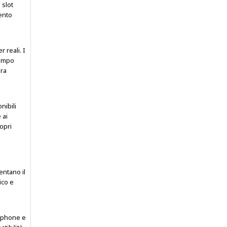
 slot
ento
 reali. I
tempo
era
nibili
 ai
opri
entano il
ico e
rtphone e