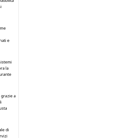
tibilità
i
orme
nati e
sistemi
ra la
durante
 grazie a
i
usta
le di
rvizi